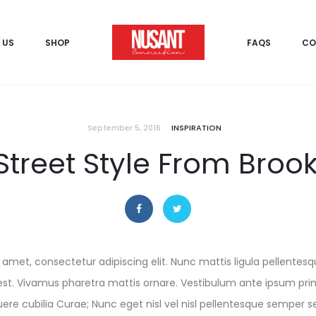
 US
SHOP
FAQS
CO
September 5, 2016
INSPIRATION
Street Style From Brook
amet, consectetur adipiscing elit. Nunc mattis ligula pellentesque
est. Vivamus pharetra mattis ornare. Vestibulum ante ipsum prim
uere cubilia Curae; Nunc eget nisl vel nisl pellentesque semper se