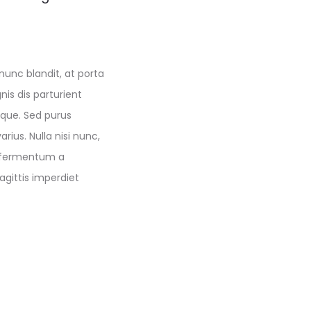
 nunc blandit, at porta
nis dis parturient
eque. Sed purus
ius. Nulla nisi nunc,
ie fermentum a
agittis imperdiet