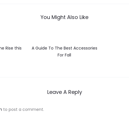
You Might Also Like
he Rise this
A Guide To The Best Accessories
For Fall
Leave A Reply
n
to post a comment.