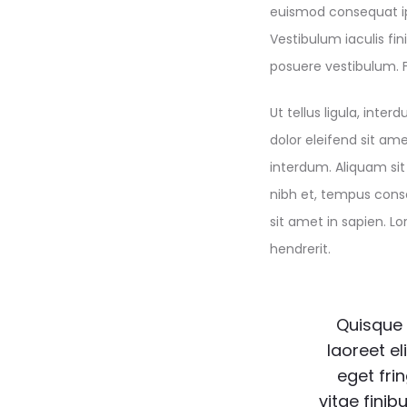
euismod consequat ip
Vestibulum iaculis fin
posuere vestibulum. F
Ut tellus ligula, int
dolor eleifend sit am
interdum. Aliquam sit 
nibh et, tempus cons
sit amet in sapien. 
hendrerit.
Quisque 
laoreet e
eget frin
vitae finib