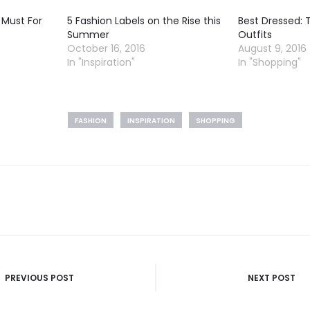
 Must For
5 Fashion Labels on the Rise this
Best Dressed: 
Summer
Outfits
October 16, 2016
August 9, 2016
In "Inspiration"
In "Shopping"
FASHION
INSPIRATION
SHOPPING
PREVIOUS POST
NEXT POST
n