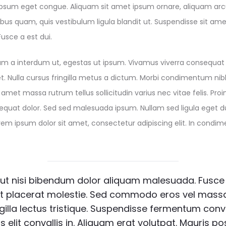
sum eget congue. Aliquam sit amet ipsum ornare, aliquam arcu
ibus quam, quis vestibulum ligula blandit ut. Suspendisse sit ame
usce a est dui.
erdum a interdum ut, egestas ut ipsum. Vivamus viverra consequa
et. Nulla cursus fringilla metus a dictum. Morbi condimentum nibh
amet massa rutrum tellus sollicitudin varius nec vitae felis. Proi
equat dolor. Sed sed malesuada ipsum. Nullam sed ligula eget d
Lorem ipsum dolor sit amet, consectetur adipiscing elit. In co
ut nisi bibendum dolor aliquam malesuada. Fusce
lit placerat molestie. Sed commodo eros vel massa
gilla lectus tristique. Suspendisse fermentum conval
us elit convallis in. Aliquam erat volutpat. Mauris po