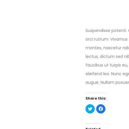
Suspendisse potenti. C
orci rutrum. Vivamus 
montes, nascetur ridi
lectus, dictum sed ni
faucibus ut turpis eu
eleifend leo. Nunc eg
augue. Nullam posuer
Share this:
C
C
l
l
i
i
c
c
k
k
t
t
o
o